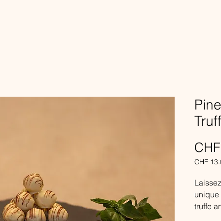
Pine
Truf
CHF
CHF 13.
CHF 13.
per
Laissez
100
unique 
Grams
truffe 
du choc