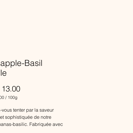
apple-Basil
fle
Price
 13.00
00
/
100g
00
-vous tenter par la saveur
et sophistiquée de notre
ananas-basilic. Fabriquée avec
olat 36 % et de la crème