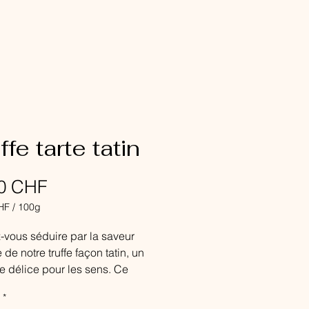
ffe tarte tatin
Prix
00 CHF
HF
/
100g
HF
-vous séduire par la saveur
de notre truffe façon tatin, un
s
le délice pour les sens. Ce
 comprend une ganache
*
e au chocolat au lait 38 %,