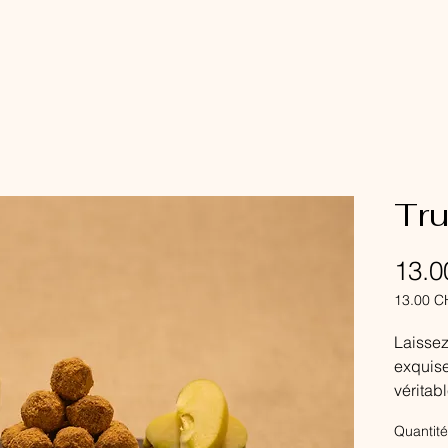
Tru
13.
13.00 C
13.00 C
pour
Laissez
100
exquise 
Gramme
véritab
délice
Quantité
crémeus