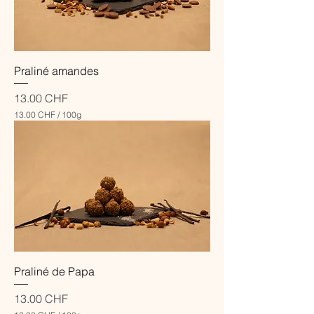
F
p
a
r
5
5
Praliné amandes
G
r
a
Prix
13.00 CHF
m
13.00 CHF
/
100g
m
1
e
3
s
.
0
0
C
H
F
p
a
r
1
Praliné de Papa
0
0
G
Prix
13.00 CHF
r