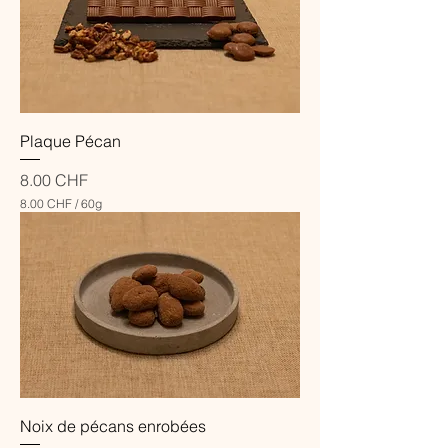
C
H
F
p
a
r
6
0
Plaque Pécan
G
r
a
Prix
8.00 CHF
m
8.00 CHF
/
60g
m
8
e
.
s
0
0
C
H
F
p
a
r
6
0
Noix de pécans enrobées
G
r