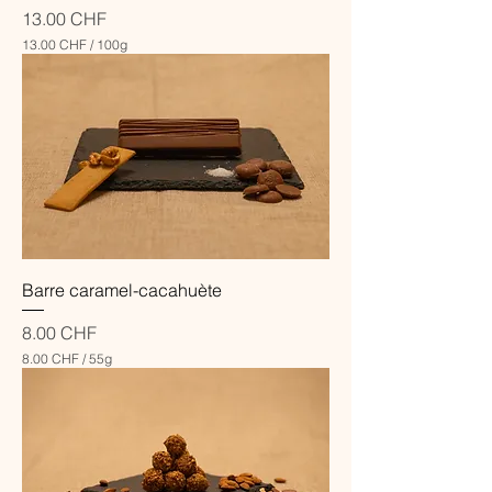
a
Prix
13.00 CHF
m
13.00 CHF
/
100g
m
1
e
3
s
.
0
0
C
H
F
p
a
r
1
Barre caramel-cacahuète
0
0
G
Prix
8.00 CHF
r
8.00 CHF
/
55g
a
8
m
.
m
0
e
0
s
C
H