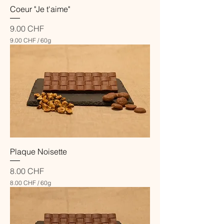
Coeur "Je t'aime"
Prix
9.00 CHF
9.00 CHF
/
60g
9
.
0
0
C
H
F
p
a
r
6
0
Plaque Noisette
G
r
a
Prix
8.00 CHF
m
8.00 CHF
/
60g
m
8
e
.
s
0
0